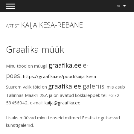
ENG
KAIJA KESA-REBANE
ARTIST
Graafika müük
graafika.ee
e-
Minu tööd on müügil
poes:
https://graafika.ee/pood/kaija-kesa
graafika.ee
galeriis
Suurem valik töid on
, mis asub
Tallinnas Maakri 28A ja on avatud kokkuleppel: tel. +372
53456042, e-mail:
kaija@graafika.ee
Lisaks müüvad minu teoseid mitmed Eestis tegutsevad
kunstigaleriid.