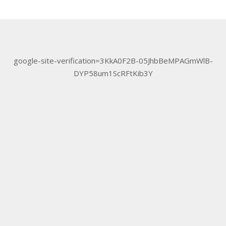
google-site-verification=3KkA0F2B-05JhbBeMPAGmWlB-
DYP58um1ScRFtKib3Y