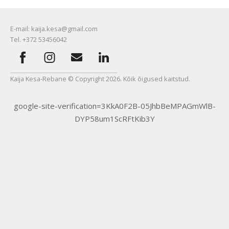
E-mail: kaija.kesa@gmail.com
Tel. +372 53456042
Kaija Kesa-Rebane © Copyright 2026. Kõik õigused kaitstud.
google-site-verification=3KkA0F2B-05JhbBeMPAGmWlB-
DYP58um1ScRFtKib3Y