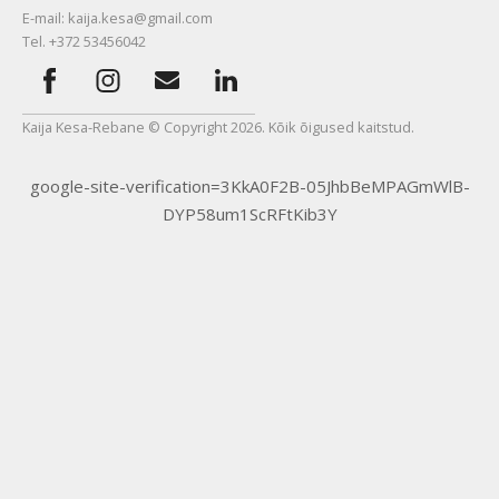
E-mail: kaija.kesa@gmail.com
Tel. +372 53456042
Kaija Kesa-Rebane © Copyright 2026. Kõik õigused kaitstud.
google-site-verification=3KkA0F2B-05JhbBeMPAGmWlB-
DYP58um1ScRFtKib3Y