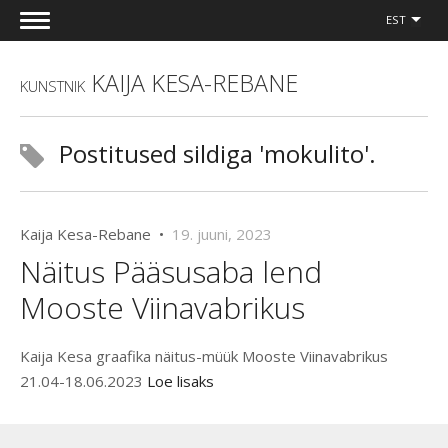
EST
KAIJA KESA-REBANE
KUNSTNIK
Postitused sildiga 'mokulito'.
Kaija Kesa-Rebane •
19. juuni, 2023
Näitus Pääsusaba lend
Mooste Viinavabrikus
Kaija Kesa graafika näitus-müük Mooste Viinavabrikus
21.04-18.06.2023
Loe lisaks