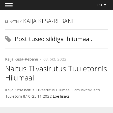
EST
KAIJA KESA-REBANE
KUNSTNIK
Postitused sildiga 'hiiumaa'.
Kaija Kesa-Rebane •
03. okt, 2022
Näitus Tiivasirutus Tuuletornis
Hiiumaal
Kaija Kesa näitus Tiivasrutus Hiiumaal Elamuskeskuses
Tuuletorn 8.10-25.11.2022
Loe lisaks