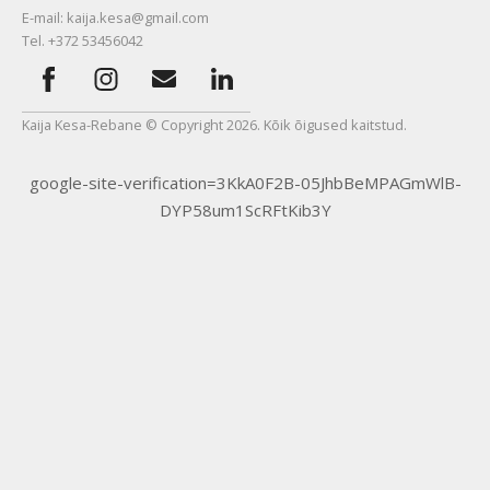
E-mail: kaija.kesa@gmail.com
Tel. +372 53456042
Kaija Kesa-Rebane © Copyright 2026. Kõik õigused kaitstud.
google-site-verification=3KkA0F2B-05JhbBeMPAGmWlB-
DYP58um1ScRFtKib3Y