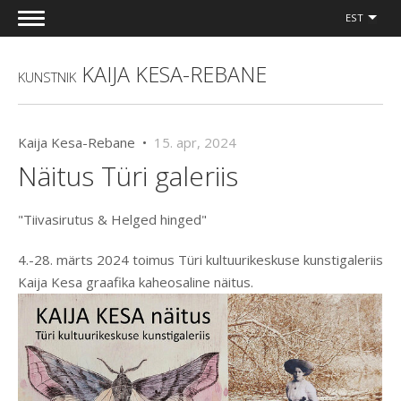
EST
KAIJA KESA-REBANE
KUNSTNIK
Kaija Kesa-Rebane •
15. apr, 2024
Näitus Türi galeriis
"Tiivasirutus & Helged hinged"
4.-28. märts 2024 toimus Türi kultuurikeskuse kunstigaleriis
Kaija Kesa graafika kaheosaline näitus.